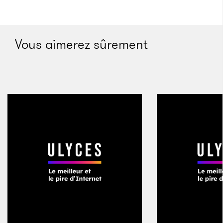
En mai 2014, après avoir été arrêté par la police à un
point de contrôle dans la ville de Suez, puis placé en
Vous aimerez sûrement
détention et interrogé toute la nuit – et alors que se
rapprochait dangereusement son service militaire
obligatoire –, Essam a décidé de partir. Le réseau
ICORN (International Cities of Refuge Network),
organisation qui accueille des écrivains en danger,
lui a offert une résidence de deux ans à Malmö. Fin
août, il a pris sa guitare et a quitté le pays. Grand,
large d’épaule, le visage encadré de longs cheveux
noirs aux boucles serrées, on croirait qu’il a
génétiquement été conçu pour devenir une rock star.
Même recroquevillé sur le canapé miteux de son
appartement de Malmö, avec ses jeans foncés et son