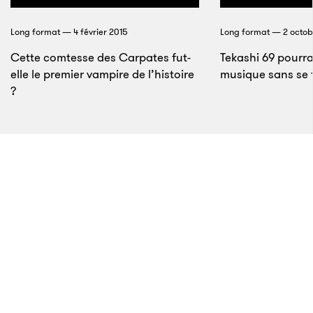
t-shirt gris, les genoux ramenés contre la poitrine, il
respire le charisme. Si on ajoute à cela son idéalisme
Long format — 4 février 2015
Long format — 2 octob
juvénile et son humour noir ravageur, il incarne
Cette comtesse des Carpates fut-
Tekashi 69 pourra-
elle le premier vampire de l’histoire
presque l’image du parfait révolutionnaire. On
musique sans se f
?
comprend facilement les craintes du régime.
10