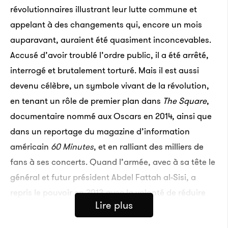
révolutionnaires illustrant leur lutte commune et
appelant à des changements qui, encore un mois
auparavant, auraient été quasiment inconcevables.
Accusé d’avoir troublé l’ordre public, il a été arrêté,
interrogé et brutalement torturé. Mais il est aussi
devenu célèbre, un symbole vivant de la révolution,
en tenant un rôle de premier plan dans
The Square
,
documentaire nommé aux Oscars en 2014, ainsi que
dans un reportage du magazine d’information
américain
60 Minutes
, et en ralliant des milliers de
fans à ses concerts. Quand l’armée, avec à sa tête le
général et futur président Abdel Fattah al-Sisi, a
repris le pouvoir en 2013 avec la volonté de réduire
Lire plus
au silence la dissidence, Essam est devenu une cible
évidente.