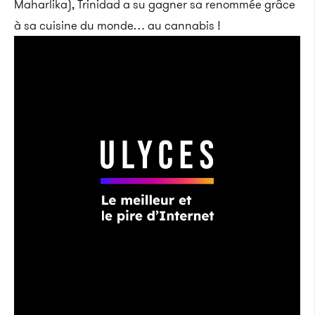
Maharlika), Trinidad a su gagner sa renommée grâce
à sa cuisine du monde… au cannabis !