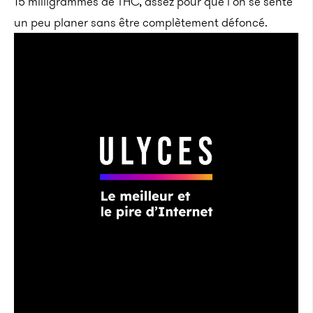
15 milligrammes de THC, assez pour que l’on se sente
un peu planer sans être complètement défoncé.