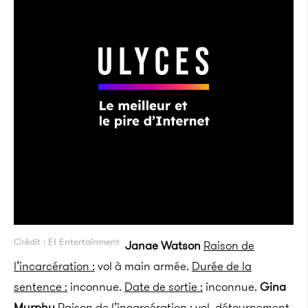
Crédit : E! Entertainment
Janae Watson
Raison de
l’incarcération :
vol à main armée.
Durée de la
sentence :
inconnue.
Date de sortie :
inconnue.
Gina
Murphy
Raison de l’incarcération :
vol, détournement,