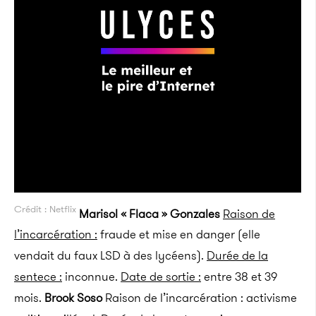
Crédit : Netflix
Marisol « Flaca » Gonzales
Raison de
l’incarcération :
fraude et mise en danger (elle
vendait du faux LSD à des lycéens).
Durée de la
sentece :
inconnue.
Date de sortie :
entre 38 et 39
mois.
Brook Soso
Raison de l’incarcération : activisme