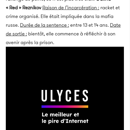
« Red » Reznikov
Raison de l’incarcération :
racket et
crime organisé. Elle était impliquée dans la mafia
russe.
Durée de la sentence :
entre 13 et 14 ans.
Date
de sortie :
bientôt, elle commence à réfléchir à son
avenir après la prison.