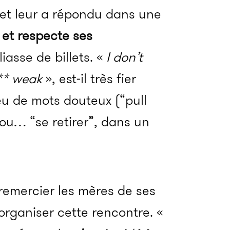
et leur a répondu dans une
s et respecte ses
iasse de billets. «
I don’t
*** weak
», est-il très fier
eu de mots douteux (“pull
ou… “se retirer”, dans un
remercier les mères de ses
organiser cette rencontre. «