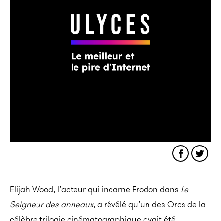
Elijah Wood, l’acteur qui incarne Frodon dans
Le
Seigneur des anneaux
, a révélé qu’un des O
rcs
de la
célèbre trilogie cinématographique avait été