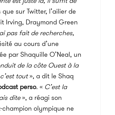
té est juste là, il suffit de
que sur Twitter, l’ailier de
it Irving, Draymond Green
’ai pas fait de recherches,
hésité au cours d’une
gée par Shaquille O’Neal, un
onduit de la côte Ouest à la
 c’est tout
», a dit le Shaq
odcast perso
. «
C’est la
is dite
», a réagi son
’ex-champion olympique ne