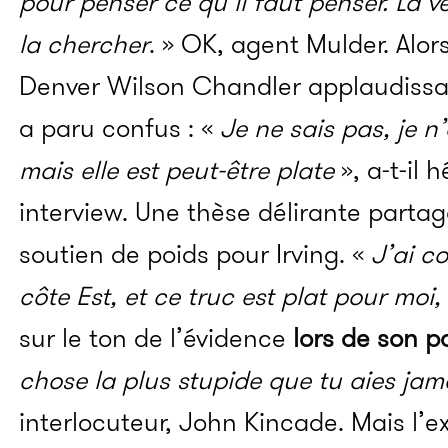
pour penser ce qu’il faut penser. La véri
la chercher
. » OK, agent Mulder. Alors 
Denver Wilson Chandler applaudissa
a paru confus : «
Je ne sais pas, je n
mais elle est peut-être plate
», a-t-il 
interview. Une thèse délirante parta
soutien de poids pour Irving. «
J’ai c
côte Est, et ce truc est plat pour moi,
sur le ton de l’évidence
lors de son p
chose la plus stupide que tu aies jama
interlocuteur, John Kincade. Mais l