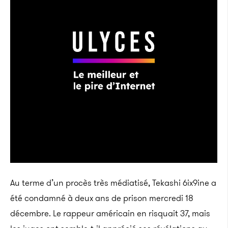
Au terme d’un procès très médiatisé, Tekashi 6ix9ine a
été condamné à deux ans de prison mercredi 18
décembre. Le rappeur américain en risquait 37, mais