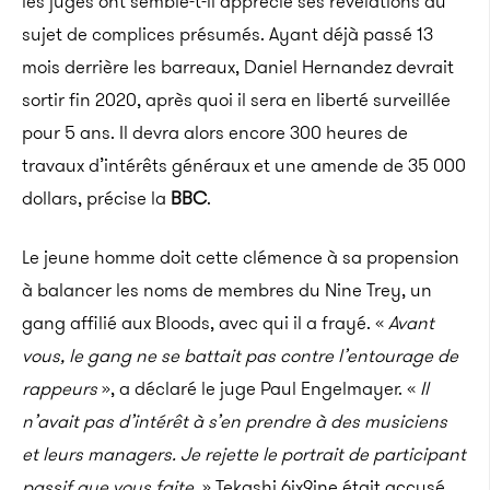
les juges ont semble-t-il apprécié ses révélations au
sujet de complices présumés. Ayant déjà passé 13
mois derrière les barreaux, Daniel Hernandez devrait
sortir fin 2020, après quoi il sera en liberté surveillée
pour 5 ans. Il devra alors encore 300 heures de
travaux d’intérêts généraux et une amende de 35 000
dollars, précise la
BBC
.
Le jeune homme doit cette clémence à sa propension
à balancer les noms de membres du Nine Trey, un
gang affilié aux Bloods, avec qui il a frayé. «
Avant
vous, le gang ne se battait pas contre l’entourage de
rappeurs
», a déclaré le juge Paul Engelmayer. «
Il
n’avait pas d’intérêt à s’en prendre à des musiciens
et leurs managers. Je rejette le portrait de participant
passif que vous faite
. » Tekashi 6ix9ine était accusé