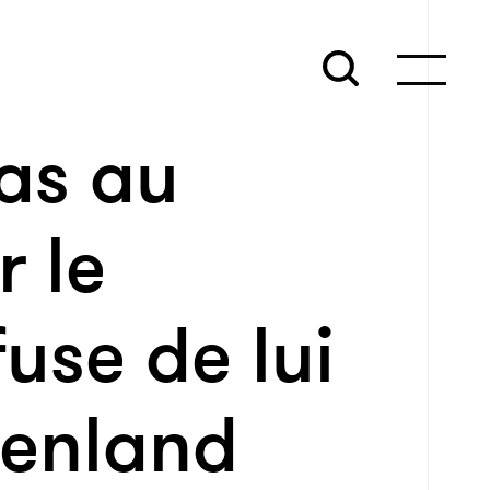
as au
 le
use de lui
oenland