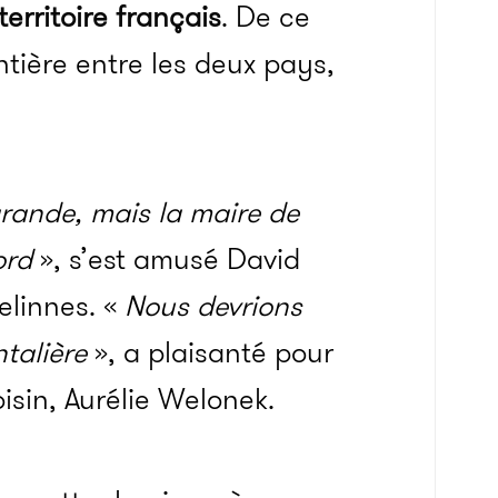
territoire français
. De ce
ntière entre les deux pays,
 grande, mais la maire de
ord
», s’est amusé David
elinnes. «
Nous devrions
ntalière
», a plaisanté pour
oisin, Aurélie Welonek.