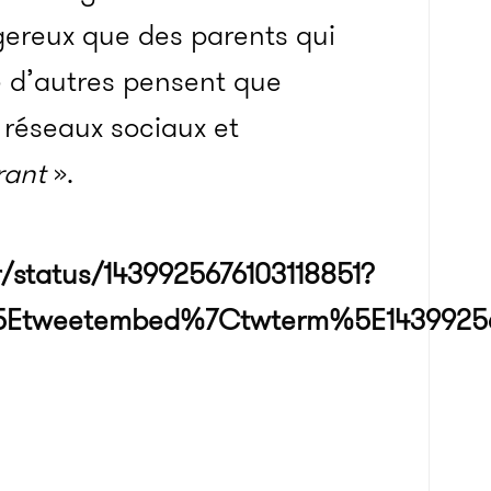
gereux que des parents qui
e d’autres pensent que
s réseaux sociaux et
rant
».
/status/1439925676103118851?
Etweetembed%7Ctwterm%5E143992567