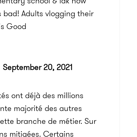
mentary school & idk how
s bad! Adults vlogging their
 is Good
)
September 20, 2021
tés ont déjà des millions
nte majorité des autres
cette branche de métier.
Sur
ins mitigées.
Certains