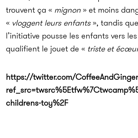
trouvent ça «
mignon
» et moins dan
«
vloggent leurs enfants
», tandis qu
l’initiative pousse les enfants vers le
qualifient le jouet de «
triste et écœu
https://twitter.com/CoffeeAndGinger
ref_src=twsrc%5Etfw%7Ctwcamp%5
childrens-toy%2F