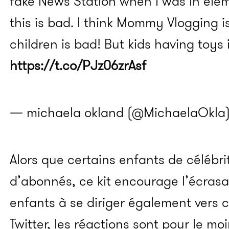
fake News Station when I was in ele
this is bad. I think Mommy Vlogging i
children is bad! But kids having toys
https://t.co/PJz06zrAsf
— michaela okland (@MichaelaOkla
Alors que certains enfants de célébri
d’abonnés, ce kit encourage l’écrasa
enfants à se diriger également vers 
Twitter, les réactions sont pour le mo