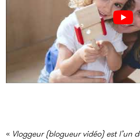
«
V
loggeur
(blogueur vidéo)
est l’un d