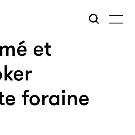
mé et
oker
ête foraine