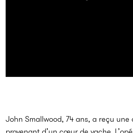
John Smallwood, 74 ans, a reçu une d
provenant d’un cœur de vache. L’opér