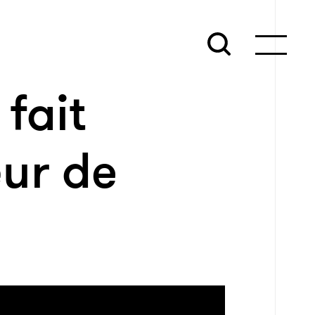
fait
œur de