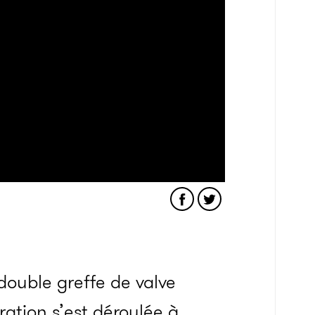
ouble greffe de valve
ation s’est déroulée à