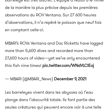
barreleye
est très discret.
L’équipe a réussi à le filmer
de la manière la plus précise depuis les premières
observations du
ROV
Ventana
.
Sur 27 600 heures
d’observations, il n’a repéré le poisson que neuf fois
en comptant celle-ci.
MBARI’s ROVs Ventana and Doc Ricketts have logged
more than 5,600 dives and recorded more than
27,600 hours of video—yet we’ve only encountered
this fish nine times!
pic.twitter.com/WNdVLClEoj
— MBARI (@MBARI_News)
December 9, 2021
Les
barreleyes
vivent dans les abysses où l’eau
plonge dans l’obscurité totale.
Ils font partie des
seules créatures qui peuvent encore voir à une telle