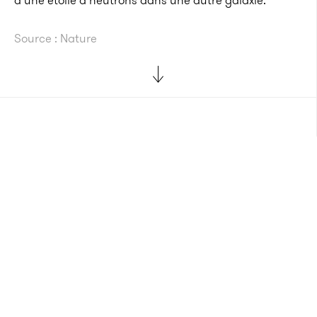
d’une étoile à neutrons dans une autre galaxie.
Source : Nature