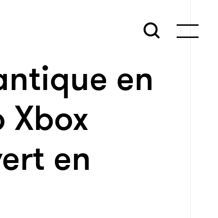
ntique en
o Xbox
ert en