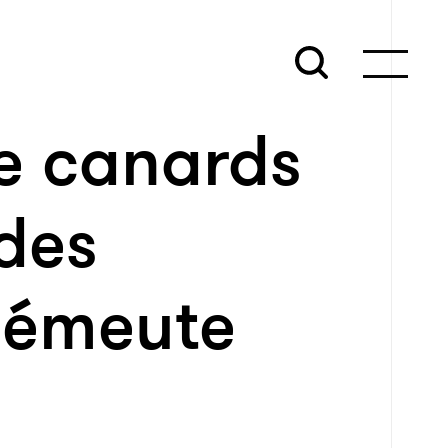
de canards
des
i-émeute