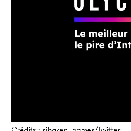
Crédits : sibaken_games/Twitter