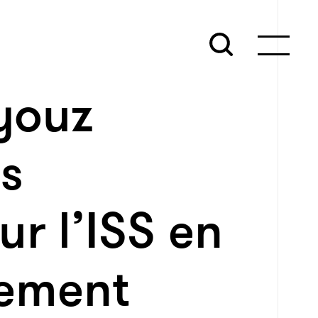
youz
s
ur l’ISS en
lement