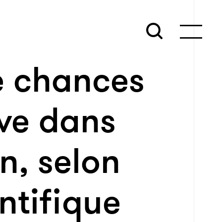
e chances
ive dans
n, selon
ntifique