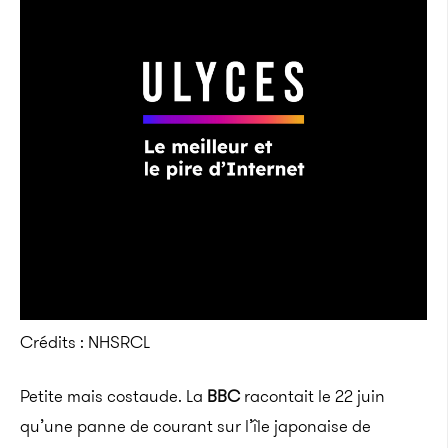
Crédits : NHSRCL
Petite mais costaude. La
BBC
racontait le 22 juin
qu’une panne de courant sur l’île japonaise de