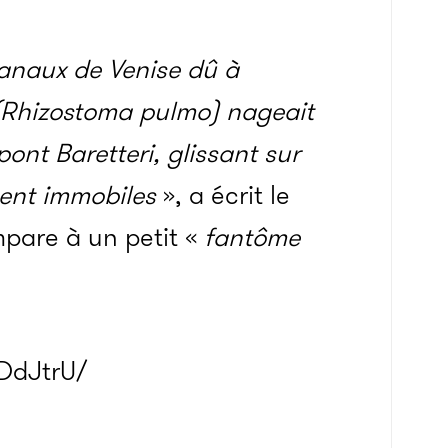
anaux de Venise dû à
(Rhizostoma pulmo) nageait
ont Baretteri, glissant sur
ment immobiles
», a écrit le
mpare à un petit «
fantôme
DdJtrU/