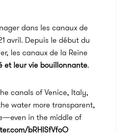
 nager dans les canaux de
21 avril. Depuis le début du
ier, les canaux de la Reine
é et leur vie bouillonnante
.
the canals of Venice, Italy,
the water more transparent,
fe—even in the middle of
tter.com/bRHISfVfoO