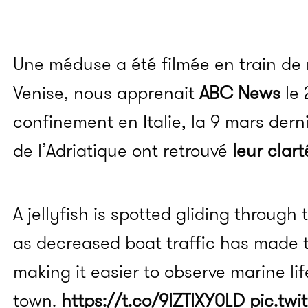
Une méduse a été filmée en train de
Venise, nous apprenait
ABC News
le 
confinement en Italie, la 9 mars dern
de l’Adriatique ont retrouvé
leur clart
A jellyfish is spotted gliding through 
as decreased boat traffic has made 
making it easier to observe marine li
town.
https://t.co/9lZTlXY0LD
pic.twi