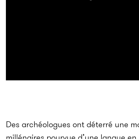
Des archéologues ont déterré une mo
millénaires pourvue d’une langue en or