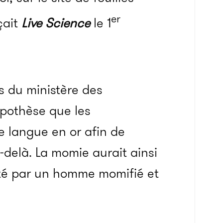
er
çait
Live Science
le 1
 du ministère des
ypothèse que les
 langue en or afin de
u-delà. La momie aurait ainsi
nté par un homme momifié et