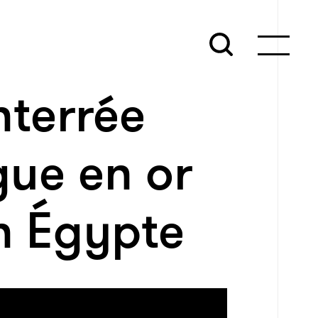
terrée
gue en or
n Égypte