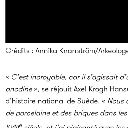
Crédits : Annika Knarrström/Arkeolog
«
C’est incroyable, car il s’agissait d’
anodine
», se réjouit Axel Krogh Ha
d’histoire national de Suède. «
Nous 
de porcelaine et des briques dans les
e
XVIII
siècle, et j’ai plaisanté avec les