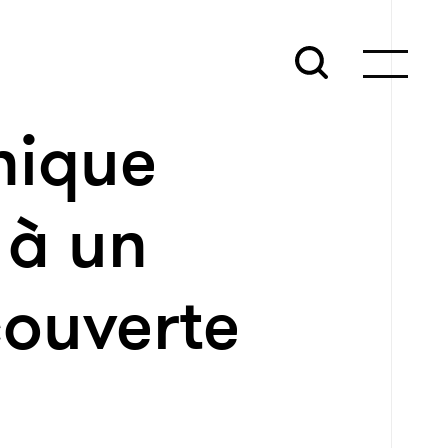
nique
 à un
couverte