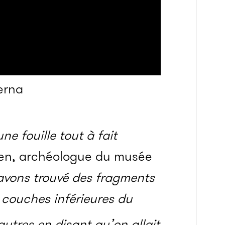
erna
une fouille tout à fait
nsen, archéologue du musée
avons trouvé des fragments
 couches inférieures du
 autres en disant qu’on allait