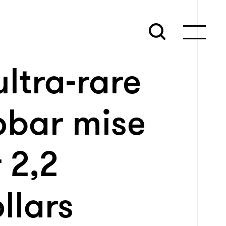
ltra-rare
obar mise
 2,2
llars