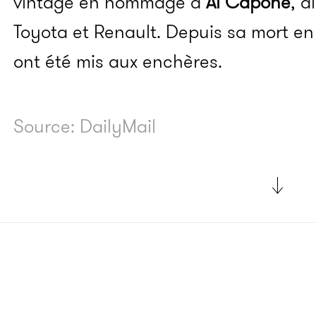
vintage en hommage à
Al Capone
, a
Toyota et Renault. Depuis sa mort e
ont été mis aux enchères.
Source: DailyMail