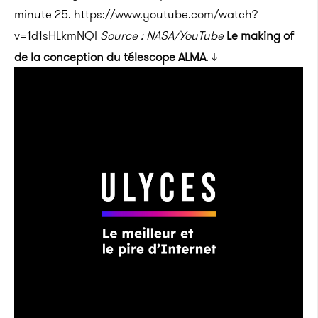
minute 25. https://www.youtube.com/watch?
v=1d1sHLkmNQI
Source : NASA/YouTube
Le making of
de la conception du télescope ALMA
. ↓