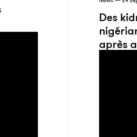
News — 24 se
s
Des ki
nigéria
après a
rançon 