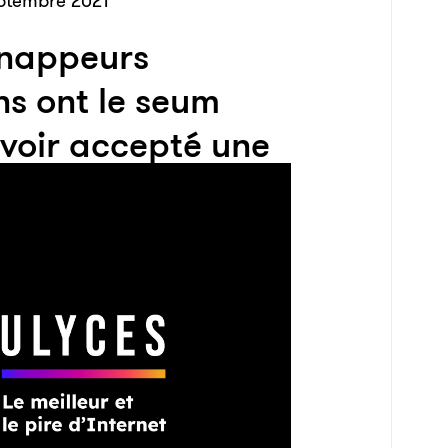
ptembre 2021
dnappeurs
ns ont le seum
voir accepté une
en faux billets