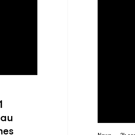
1
 au
nes