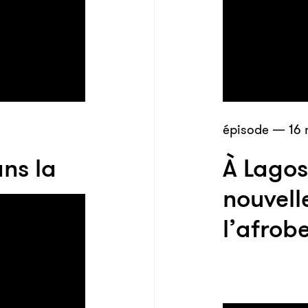
épisode — 16 
ans la
À Lagos
 en
nouvell
l’afrob