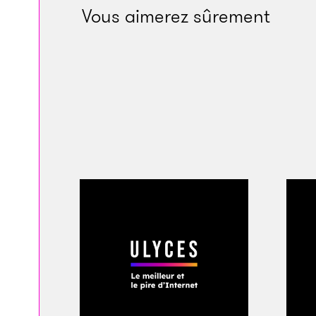
Vous aimerez sûrement
Alors, devant ce t
Zelensky s’est mis à
que cela puisse para
Serviteur du peupl
centrée sur la lutt
projet s’est révélé
géographique qui sc
l’ouest du pays a m
l’Europe et que l’es
Zelensky a conquis 