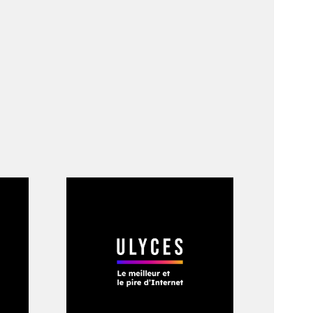
ch, Volodymyr
 aussi improbable
oir créé le parti
 présidentielle
 programme. Son
la dichotomie
’en 2004 et 2010,
us proche de
 russophile,