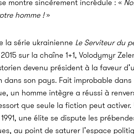
se montre sincèrement incrédule : «
Non
votre homme !
»
e la série ukrainienne
Le Serviteur du p
n 2015 sur la chaîne 1+1, Volodymyr Zele
torien devenu président à la faveur d’u
on dans son pays. Fait improbable dans
ue, un homme intègre a réussi à renvers
ssort que seule la fiction peut activer.
1991, une élite se dispute les prébend
ues, au point de saturer l’espace politi