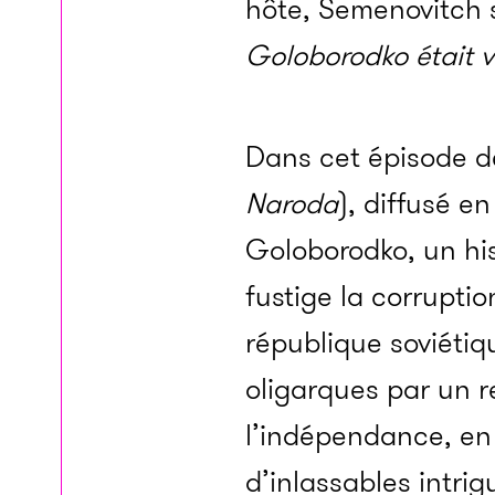
hôte, Semenovitch 
Goloborodko était 
Dans cet épisode d
Naroda
), diffusé e
Goloborodko, un his
fustige la corrupti
république soviétiq
oligarques par un re
l’indépendance, en 
d’inlassables intrig