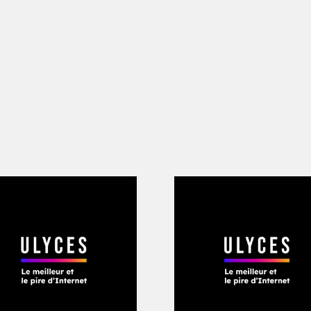
ableau noir comme une œuvre de Malevi
 rêver d’un vrai Vasili Goloborodko et,
ître, les Ukrainiens l’ont suivi. Après av
e en mars 2018, il a mené une campagne
e contre la corruption et dépourvue de
 suffisamment rassembleur pour rompre 
inde séculairement l’Ukraine. Alors qu
assivement voté pour le candidat le pl
t s’est inversement mobilisé pour le plus
des électeurs de part et d’autre.