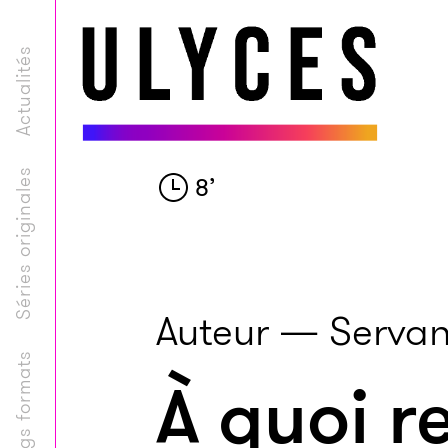
Actualités
Séries originales
8
’
Auteur — Servan
Longs formats
À quoi r