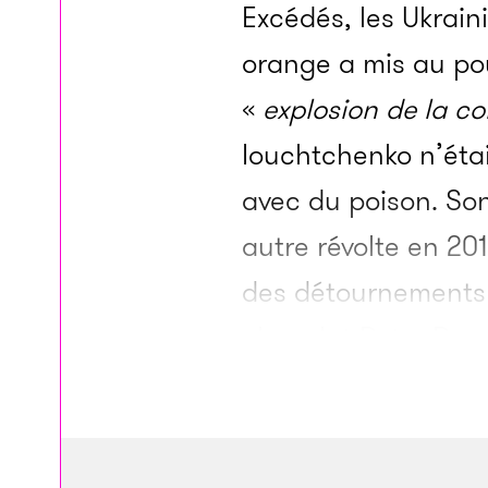
Excédés, les Ukrain
orange a mis au po
«
explosion de la co
Iouchtchenko n’étai
avec du poison. Son
autre révolte en 201
des détournements 
chocolat Petro Por
d’influence entre l
la corruption (NAPC