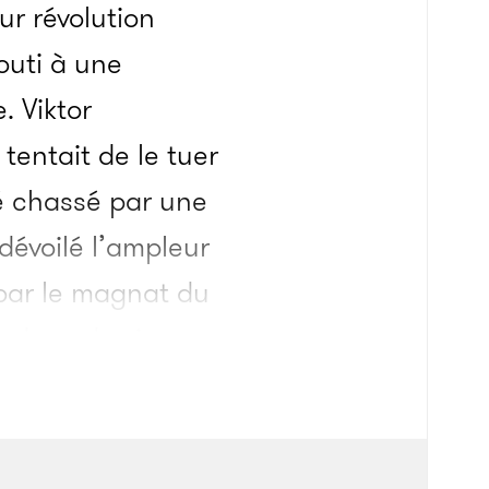
ur révolution
outi à une
. Viktor
tentait de le tuer
té chassé par une
 dévoilé l’ampleur
par le magnat du
s dans des jeux
nce de prévention de