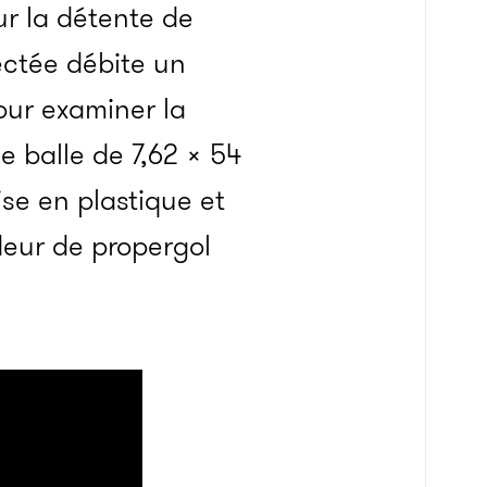
ur la détente de
ectée débite un
our examiner la
ne balle de 7,62 × 54
ise en plastique et
deur de propergol