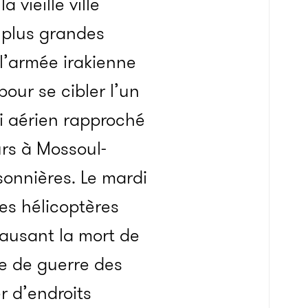
vieille ville
 plus grandes
l’armée irakienne
our se cibler l’un
ui aérien rapproché
urs à Mossoul-
sonnières. Le mardi
ses hélicoptères
 causant la mort de
e de guerre des
r d’endroits