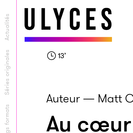
Actualités
Séries originales
13
’
Auteur — Matt C
Longs formats
Au cœur 