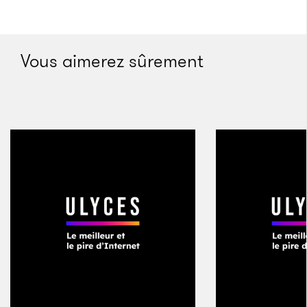
carrière, il accumula tellement de pièces qu’il en vint
à ouvrir un impressionnant musée personnel à
Padoue, le genre de lubie très en vogue parmi les
Vous aimerez sûrement
intellectuels et les aristocrates d’alors. On y trouvait
des pierres provenant de ruines romaines, de la
monnaie arrivée de pays lointains, et un automate
en argent rapporté d’Allemagne, datant du
e
XVII
siècle, et capable de lancer des flèches. Il y
avait aussi des dizaines d’animaux empaillés, venus
des quatre coins du monde.
Après que Vandelli se fut installé à Coimbra,
l’université le persuada de venir avec sa collection
personnelle. La collection de pièces de taxidermie –
qui fut alimentée, les siècles suivant, par des