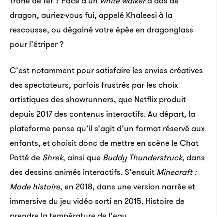
Trône de fer ? Face à un
white walker
à dos de
dragon, auriez-vous fui, appelé Khaleesi à la
rescousse, ou dégainé votre épée en dragonglass
pour l’étriper ?
C’est notamment pour satisfaire les envies créatives
des spectateurs, parfois frustrés par les choix
artistiques des showrunners, que Netflix produit
depuis 2017 des contenus interactifs. Au départ, la
plateforme pense qu’il s’agit d’un format réservé aux
enfants, et choisit donc de mettre en scène le Chat
Potté de
Shrek
, ainsi que
Buddy Thunderstruck
, dans
des dessins animés interactifs. S’ensuit
Minecraft :
Mode histoire
, en 2018, dans une version narrée et
immersive du jeu vidéo sorti en 2015. Histoire de
prendre la température de l’eau.