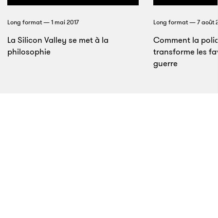
pas. Je n’ai rien volé.
»
Long format — 1 mai 2017
Long format — 7 août 
À l’origine, la société a été conçue comme une
La Silicon Valley se met à la
Comment la polic
plateforme d’échange de cartes à jouer. Non pas de
philosophie
transforme les fa
cartes Pokémon, mais de cartes
Magic: The
guerre
Gathering
, un jeu très populaire chez les gamins qui
ont abandonné tout espoir de devenir « cool » au
lycée – une sorte de jeu de cartes
Donjons et
Dragons
pour mordus de fantasy. La société en
question s’appelait
Magic: The Gathering Online
eXchange
, d’où Mt. Gox tire son nom peu commun.
Mais rapidement, les
nerds
des débuts ont été laissés
à la traîne, quand les bitcoins sont entrés en jeu et
6
que les cartes Magic ont été mises à l’écart. Ce n’est
qu’ensuite qu’un gros montant en bitcoins a disparu