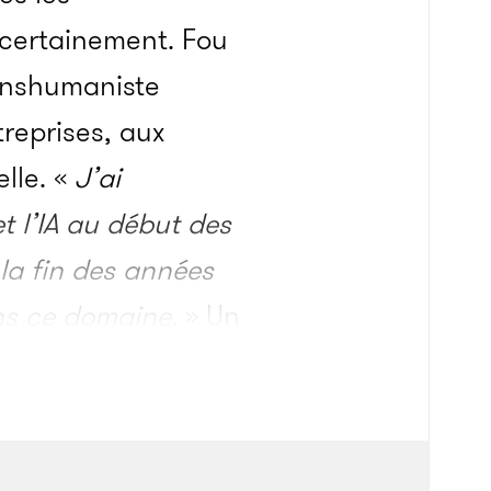
t certainement. Fou
ranshumaniste
treprises, aux
lle. «
J’ai
t l’IA au début des
 la fin des années
ans ce domaine.
»
Un
 L’IA progresse à