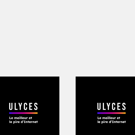
rd’hui quelque part au milieu d’une ré
cielle que j’appelle “Now AI”
», explique 
bots humanoïdes pourraient être commer
 pour quelques milliers d’euros seuleme
intelligence artificielle limitée pour l’
durera pas longtemps. Le scientifique p
 à sept ans, nous entrerons dans une no
 j’appelle l’IA générale. À ce moment-là,