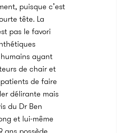
mment, puisque c’est
ourte tête. La
st pas le favori
ynthétiques
ts humains ayant
teurs de chair et
patients de faire
ler délirante mais
vis du Dr Ben
Kong et lui-même
 49 ans possède