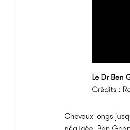
Le Dr Ben G
Crédits : R
Cheveux longs jusqu
négligée, Ben Goert