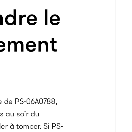
dre le
uement
e de PS-06A0788,
s au soir du
er à tomber. Si PS-