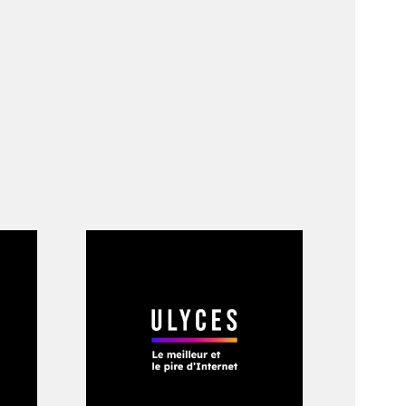
volution de
Ben Goertzel.
cialisés à l’horizon
nt. Des robots
heure, même s’il
rend d’ailleurs les
uvelle étape de
 les intelligences