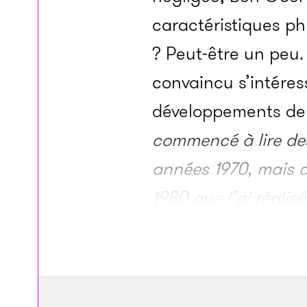
caractéristiques ph
? Peut-être un peu.
convaincu s’intéress
développements de la
commencé à lire des
années 1970, mais c’
1980 que j’ai réalis
domaine aujourd’hui
une vitesse fulgura