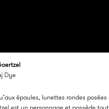
oertzel
aj Dye
’aux épaules, lunettes rondes posées 
zel est un personnage et possède tout