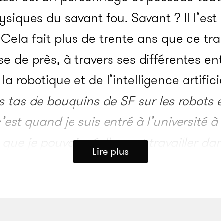
ysiques du savant fou. Savant ? Il l’es
 Cela fait plus de trente ans que ce t
e de près, à travers ses différentes en
 robotique et de l’intelligence artificie
 tas de bouquins de SF sur les robots e
est quand je suis entré à l’université à
é que je pouvais réellement travailler d
Lire plus
 au cœur de la recherche scientifique.
nte, mais vers où ?