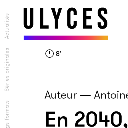
Actualités
Séries originales
8
’
Auteur — Antoi
Longs formats
En 2040,