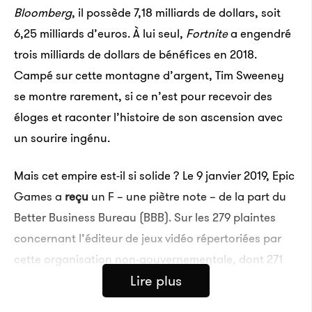
Bloomberg
, il possède 7,18 milliards de dollars, soit
6,25 milliards d’euros. À lui seul,
Fortnite
a engendré
trois milliards de dollars de bénéfices en 2018.
Campé sur cette montagne d’argent, Tim Sweeney
se montre rarement, si ce n’est pour recevoir des
éloges et raconter l’histoire de son ascension avec
un sourire ingénu.
Mais cet empire est-il si solide ? Le 9 janvier 2019, Epic
Games a
reçu
un F – une piètre note – de la part du
Better Business Bureau (BBB). Sur les 279 plaintes
concernant l’éditeur de jeux vidéo répertoriées par
cette organisation non-gouvernementale, dont 271
Lire plus
l’an passé, 247 sont restées lettre morte. Ses propres
messages n’ont pas reçu davantage de réponse.