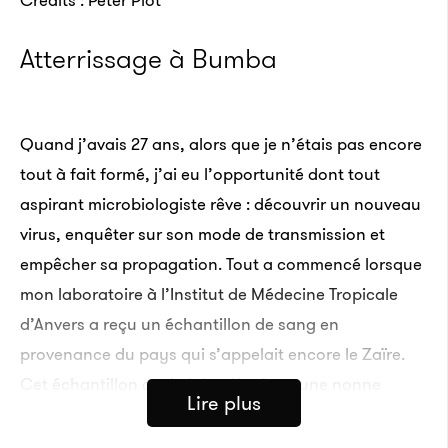
Atterrissage à Bumba
Quand j’avais 27 ans, alors que je n’étais pas encore
tout à fait formé, j’ai eu l’opportunité dont tout
aspirant microbiologiste rêve : découvrir un nouveau
virus, enquêter sur son mode de transmission et
empêcher sa propagation. Tout a commencé lorsque
mon laboratoire à l’Institut de Médecine Tropicale
d’Anvers a reçu un échantillon de sang en
provenance du pays qui s’appelait encore le Zaïre.
Cet échantillon avait été prélevé sur une nonne
Lire plus
flamande, morte des suites de la fièvre jaune. Du
moins, c’est ce qu’on pensait. Notre laboratoire a