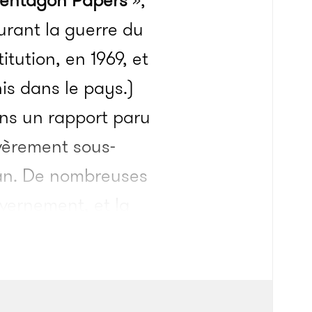
entagon Papers
»,
urant la guerre du
tution, en 1969, et
is dans le pays.)
ns un rapport paru
évèrement sous-
stan. De nombreuses
vernement, et la
ticulièrement le
 et la CIA durant
ernière étude