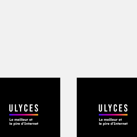
essayant de stabiliser le pays, ces inst
blèmes. La CIA s’est associée durant 
guerre proches du pouvoir, à la tête de
ion
» par opportunisme politique. Pend
d’aide humanitaire américaines ont éga
orruption afghane en injectant plus d
blement en absorber. Leurs organisati
ent les progrès à la mesure de l’argen
l l’était. En raison des courtes périod
over important aux postes de direction c
ghanistan n’a pris ses responsabilités