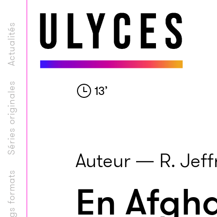
Actualités
Séries originales
13
’
Auteur — R. Jeff
Longs formats
En Afgha