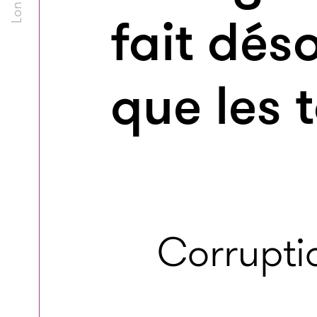
fait dés
que les 
Corrupti