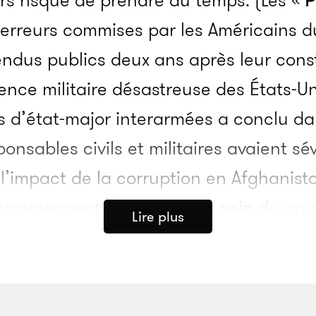
vers risque de prendre du temps. (Les «
P
 erreurs commises par les Américains d
endus publics deux ans après leur consti
rence militaire désastreuse des États-Un
s d’état-major interarmées a conclu da
ponsables civils et militaires avaient s
t l’impact de la corruption en Afghani
 commencent à émerger au sein du gou
Lire plus
 du doigt l’administration Obama – par
orsque Hillary Clinton était à sa tête,
s administrations Bush et Obama. La d