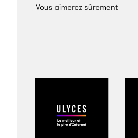
affirme que tout en 
Vous aimerez sûrement
qu’aggraver ses pro
à des seigneurs de 
activités de corrupt
les organisations 
financement de la c
ne pouvait raisonna
humanitaire évaluai
qu’à la façon dont i
militaire et du turn
Washington ou en Af