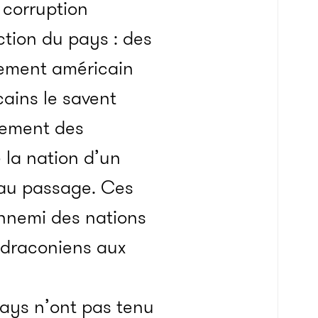
a corruption
ction du pays : des
nement américain
ains le savent
nement des
 la nation d’un
s au passage. Ces
ennemi des nations
s draconiens aux
pays n’ont pas tenu