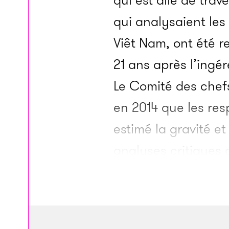
qui est allé de tra
qui analysaient les
Viêt Nam, ont été r
21 ans après l’ingé
Le Comité des chef
en 2014 que les res
estimé la gravité e
analyses critiques
plus récente montre
département d’État l
toute la période de