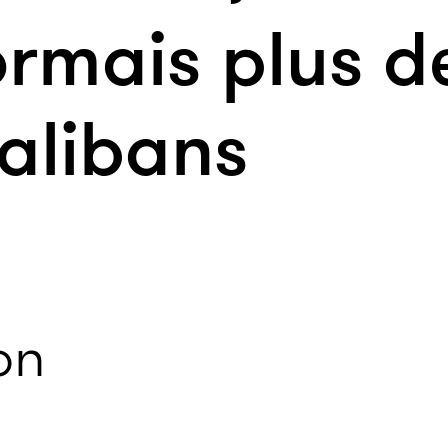
ormais plus d
talibans
on