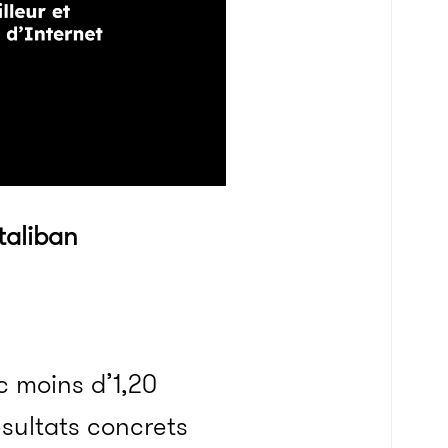
taliban
c moins d’1,20
ésultats concrets