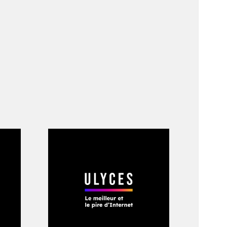
itutions n’ont fait
une longue période
 «
nombreuses
ant ce temps,
lement contribué au
e fonds que le pays
ons d’aide
t dépensé plutôt
es de déploiement
ivils, personne à
 et résolu ces