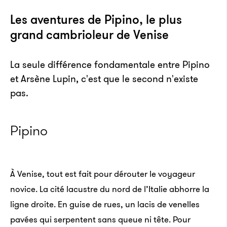
Les aventures de Pipino, le plus
grand cambrioleur de Venise
La seule différence fondamentale entre Pipino
Les débuts de Cash Money
et Arsène Lupin, c'est que le second n'existe
Records
pas.
Pipino
Avec des artistes comme Drake, Young Thug, Nicki
Minaj et The Game à son bord, le label Cash Money
Records pèse lourd dans le rap contemporain – et sa
À Venise, tout est fait pour dérouter le voyageur
renommée ne va pas sans quelques rumeurs
novice. La cité lacustre du nord de l’Italie abhorre la
outrageuses. Retour sur l’histoire trouble de la
ligne droite. En guise de rues, un lacis de venelles
maison mère du Dirty South et de son fondateur
pavées qui serpentent sans queue ni tête. Pour