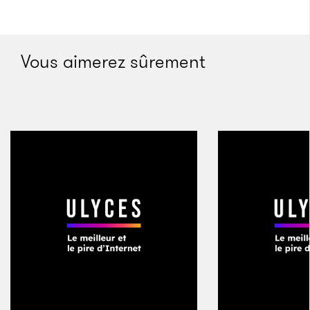
Vous aimerez sûrement
La MPC racontée par son
créateur
Sans MPC, pas d’AraabMuzik. Et sans Roger Linn, pas