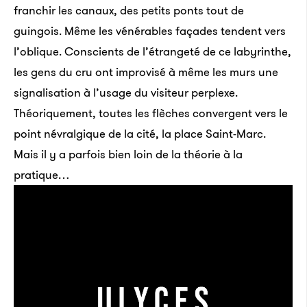
Birdman, dans les bas fonds de la Nouvelle-Orléans.
franchir les canaux, des petits ponts tout de
Lire la suite
guingois. Même les vénérables façades tendent vers
l’oblique. Conscients de l’étrangeté de ce labyrinthe,
les gens du cru ont improvisé à même les murs une
signalisation à l’usage du visiteur perplexe.
Théoriquement, toutes les flèches convergent vers le
point névralgique de la cité, la place Saint-Marc.
Mais il y a parfois bien loin de la théorie à la
pratique…
Où était passé D’Angelo ?
Quatorze ans. Il aura fallu quatorze ans à D’Angelo
pour donner une suite à
Voodoo
, qui avait scotché