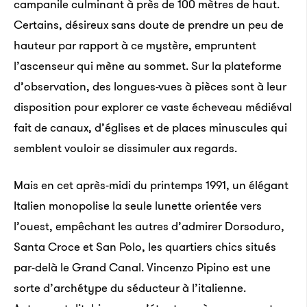
campanile culminant à près de 100 mètres de haut.
Certains, désireux sans doute de prendre un peu de
hauteur par rapport à ce mystère, empruntent
À La Havane, l’Agence cubaine du rap a la mainmise
l’ascenseur qui mène au sommet. Sur la plateforme
sur les finances des productions hip-hop locales.
d’observation, des longues-vues à pièces sont à leur
Certains rappeurs aujourd’hui en exil se sont rebellés
disposition pour explorer ce vaste écheveau médiéval
contre l’ordre imposé par le gouvernement Castro,
fait de canaux, d’églises et de places minuscules qui
tandis que d’autres essaient tant bien que mal
semblent vouloir se dissimuler aux regards.
d’exister dans cet espace contraint.
Lire la suite
Mais en cet après-midi du printemps 1991, un élégant
Italien monopolise la seule lunette orientée vers
l’ouest, empêchant les autres d’admirer Dorsoduro,
Santa Croce et San Polo, les quartiers chics situés
par-delà le Grand Canal. Vincenzo Pipino est une
sorte d’archétype du séducteur à l’italienne.