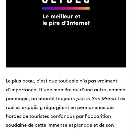
tous les fans de R’n’B de l’époque. Une réussite du
nom de
Black Messiah
, qui a fini en tête de nombreux
classements des meilleurs albums de l’année
2014. Mais que s’est-il passé pendant ces quatorze
ans ? La journaliste Kathy Iandoli a mené l’enquête
auprès des proches du musicien.
Lire la suite
Le plus beau, c’est que tout cela n’a pas vraiment
d’importance. D’une manière ou d’une autre, comme
par magie, on aboutit toujours
piazza San Marco
. Les
ruelles exiguës y régurgitent en permanence des
hordes de touristes confondus par l’apparition
soudaine de cette immense esplanade et de son
Le ministère du rap cubain