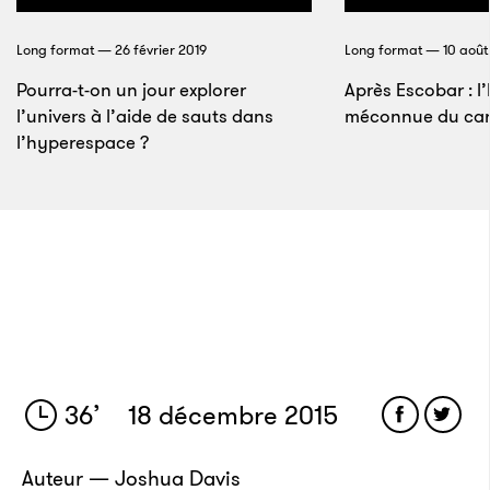
de MPC. Le légendaire créateur d’instruments,
inventeur de la boîte à rythmes moderne et de la
Long format — 26 février 2019
Long format — 10 août
MPC d’Akai, raconte longuement sa carrière :
Pourra-t-on un jour explorer
Après Escobar : l’
découvrez comment Linn a révolutionné la musique
l’univers à l’aide de sauts dans
méconnue du cart
et particulièrement le hip-hop.
Lire la suite
l’hyperespace ?
36
’
18 décembre 2015
Auteur — Joshua Davis