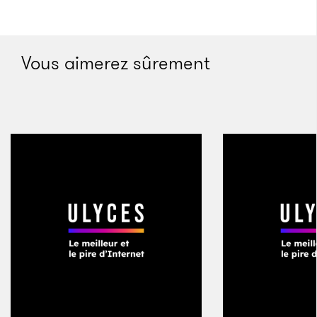
Les courtiers de Lucas avaient pour habitude de se
pointer à la banque avec des sacs pour récupérer du
Vous aimerez sûrement
cash. J’ai commencé à m’apercevoir que pour suivre
les mouvements du crime organisé, il fallait suivre
l’argent car il conduit toujours à ceux qui tiennent les
rênes de l’organisation criminelle, à qui les billets
appartiennent. Sitôt diplômé, ils m’ont offert un
boulot. J’ai bossé sur des affaires assez importantes
avant d’être transféré en Floride, où l’on m’a intégré
à un groupe de travail avec les agences de douanes
américaines.
Quelques temps après, j’ai accepté de devenir agent
des douanes. C’est à ce moment-là que j’ai