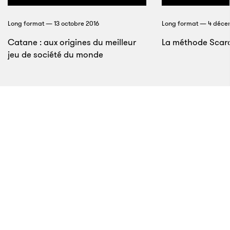
commencé à mettre tout en œuvre pour traduire en
justice les patron du cartel de Medellín car nous
Long format — 13 octobre 2016
Long format — 4 déce
étions en Floride, en pleine zone de guerre. Des
Catane : aux origines du meilleur
La méthode Scarc
massacres étaient commis dans les supermarchés,
jeu de société du monde
où des types se tiraient dessus à l’aide de
mitrailleuses au beau milieu des rayons. Mon équipe
tentait d’identifier les donneurs d’ordre et les
blanchisseurs d’argent. Je suis arrivé à la conclusion
que le meilleur moyen de le faire était d’infiltrer le
système plutôt que de suivre la trace de l’argent a
posteriori, ce qui n’est pas toujours possible. Je me
suis donc porté volontaire pour devenir un agent
9
infiltré pendant une longue période. Les gens ne
cessaient de me demander pourquoi je voulais faire
une chose pareille après 14 ans de métier. 99 % des