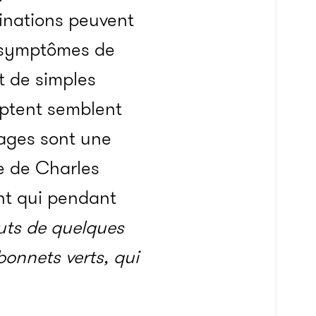
inations peuvent
es symptômes de
t de simples
optent semblent
nages sont une
e de Charles
nt qui pendant
auts de quelques
bonnets verts, qui