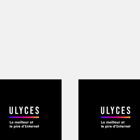
ces petits personnages ? Sont-ils port
le cas, quel est le sens de ces caracté
 neurosciences, ces stéréotypes halluc
s, sinon cryptiques, dans les structur
otre cerveau : le fait qu’ils puissent ê
itions apparemment sans liens suggère
rices profondément ancrées dans le cer
 manière régulière. Ces hallucinations
ulturelle – et elles possèdent, pour d