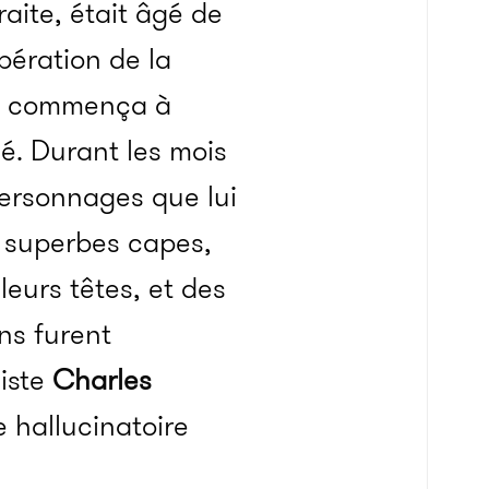
raite, était âgé de
pération de la
il commença à
ué. Durant les mois
personnages que lui
e superbes capes,
eurs têtes, et des
ons furent
liste
Charles
 hallucinatoire