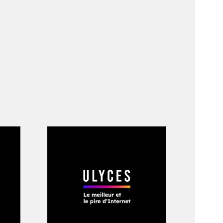
eurs d’un message ?
ristiques communes ?
inatoires offrent
es enfouies dans
tre générés par de
 l’existence de
veau, et capables
 ont également
es phénomènes