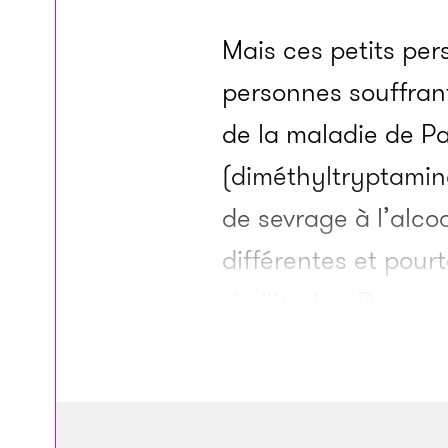
Mais ces petits pe
personnes souffrant
de la maladie de P
(diméthyltryptamin
de sevrage à l’alco
différentes et pour
similitudes. Des ca
tendance à apparaî
(« la numérosité »)
vaquer à leur occup