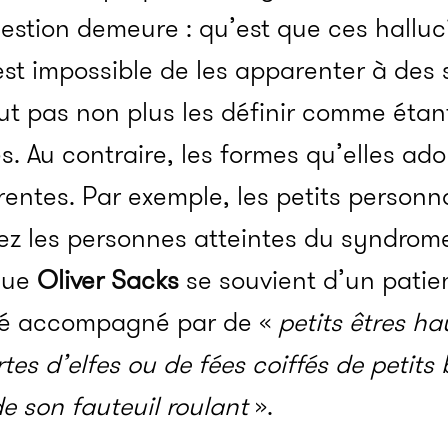
stion demeure : qu’est que ces halluc
il est impossible de les apparenter à d
t pas non plus les définir comme étan
s. Au contraire, les formes qu’elles ad
entes. Par exemple, les petits person
hez les personnes atteintes du syndrom
gue
Oliver Sacks
se souvient d’un patie
té accompagné par de «
petits êtres h
tes d’elfes ou de fées coiffés de petits 
e son fauteuil roulant
».