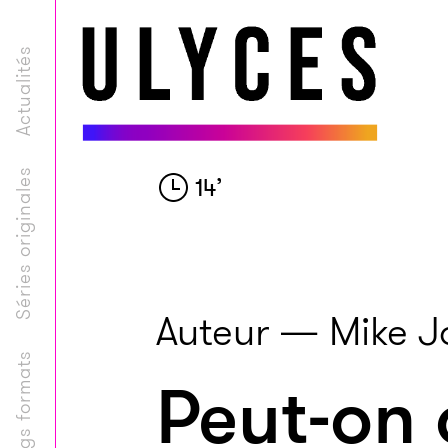
Actualités
Séries originales
14
’
Auteur — Mike J
Longs formats
Peut-on 