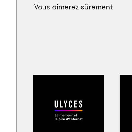
du sujet. Qui sont 
Vous aimerez sûrement
Et si tel n’est pas 
Du point de vue des
des plongées unique
les profondeurs de n
si nombreuses cond
structures percept
de les fabriquer de
une signification c