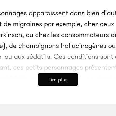
rsonnages apparaissent dans bien d’aut
 de migraines par exemple, chez ceux a
arkinson, ou chez les consommateurs 
e), de champignons hallucinogènes ou
ol ou aux sédatifs. Ces conditions son
tant, ces petits personnages présente
ractéristiques curieuses mais pourtan
Lire plus
tre en groupes par exemple, ou en for
, à porter des couvre-chefs ou des tenu
ation sans prêter attention aux tentati