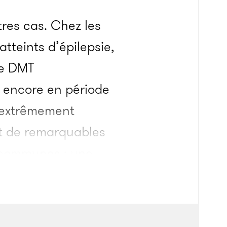
res cas. Chez les
tteints d’épilepsie,
de DMT
 encore en période
t extrêmement
nt de remarquables
t communes : une
mations rangées
es exotiques et à
ves d’interaction