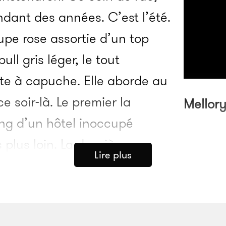
endant des années. C’est l’été.
jupe rose assortie d’un top
ull gris léger, le tout
te à capuche. Elle aborde au
e soir-là. Le premier la
Mellor
ing d’un hôtel inoccupé
 plus loin. La deuxième
Lire plus
tour de 22 heures, sur un autre parking
ong : à 22 h 20, elle est de retour à s
ard, elle reçoit ce message du deuxième 