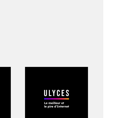
À un de ces jours,
ye à travers les
s le feuillage qui
 qu’elle a été
rois reprises avant
liams, un homme
oleil panoramiques.