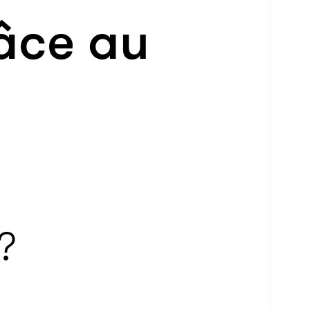
râce au
?