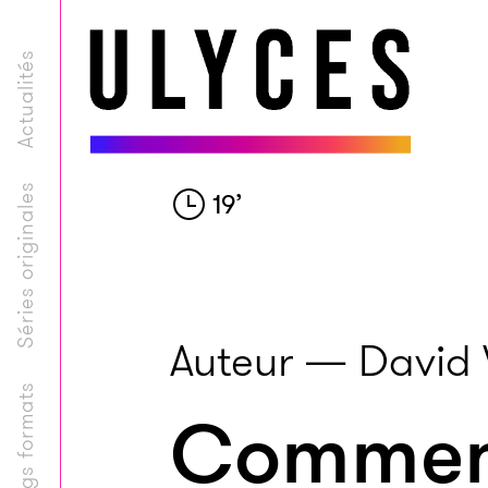
Actualités
Séries originales
19
’
Auteur — David
Longs formats
Comment