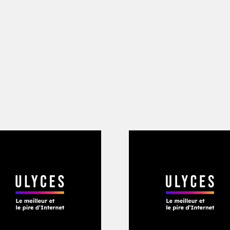
artie de plaisir.
» À quoi elle répond : «
lendemain matin, un kayakiste qui paga
de l’Avon aperçoit une forme inerte dan
est le corps de Mellory. L’autopsie révèle
 coup de barre de fer et poignardée à t
~
de l’affaire est l’inspecteur Greg Wil
de 52 ans, qui porte des lunettes de s