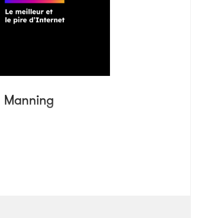
y Manning
 à proximité.
on emplacement.
client : «
À un de