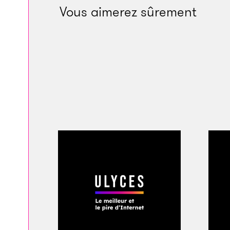
ces jours pour une p
Vous aimerez sûrement
certainement.
» Le 
eaux peu profondes 
longe la rivière. C’
étranglée, battue à
d’être jetée à l’eau.
L’enquêteur chargé 
grand et charpenté 