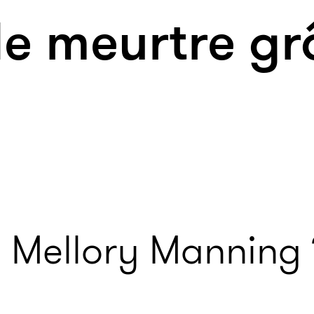
de meurtre g
é Mellory Manning 