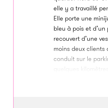
elle y a travaillé p
Elle porte une mini
bleu à pois et d’un p
recouvert d’une ves
moins deux clients c
conduit sur le park
quelques kilomètres
rencontre a lieu au
Ça n’est pas bien l
Huit minutes plus t