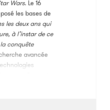
tar Wars
. Le 16
 posé les bases de
s les deux ans qui
e, à l’instar de ce
 la conquête
recherche avancée
technologies
’Europe a d’autant
 toutes aux États-