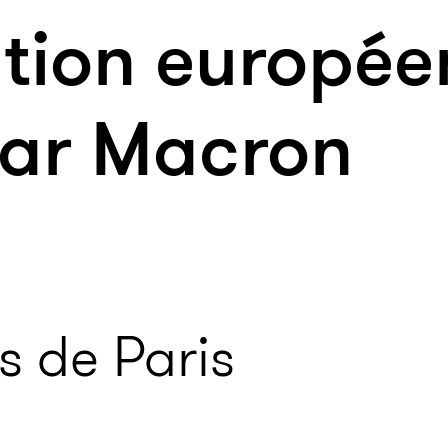
ation europé
par Macron
es de Paris