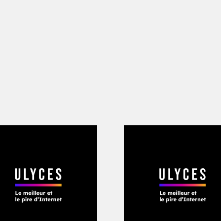
ntelligence artificielle va bouleverser to
président français entend «
être capable
olution
» ; sans quoi il sera d’après lui
société, son propre choix de civilisatio
ondements de l’IA
» et que «
la recherch
opération des différents acteurs euro
uveraineté européenne en matière d’IA
»
es travaillent aujourd’hui au sein de la
 Telekom Rene Obermann, le chef du c
, Wolfgang Wahlster, l’ancienne minist