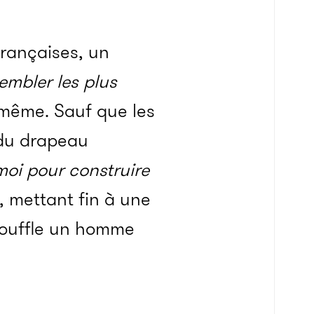
 françaises, un
embler les plus
 même. Sauf que les
s du drapeau
oi pour construire
l, mettant fin à une
souffle un homme