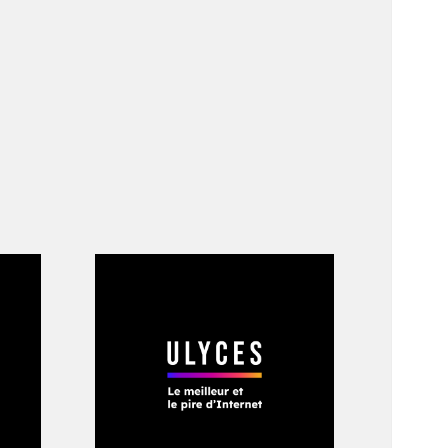
us les modèles
 de jouer un rôle
 impossible de «
faire
n
». Puisque «
la
e est globale
», il
péens, parlant même
. Dans cette
 Jedi, dont l’ancien
entre de recherche
re déléguée à la