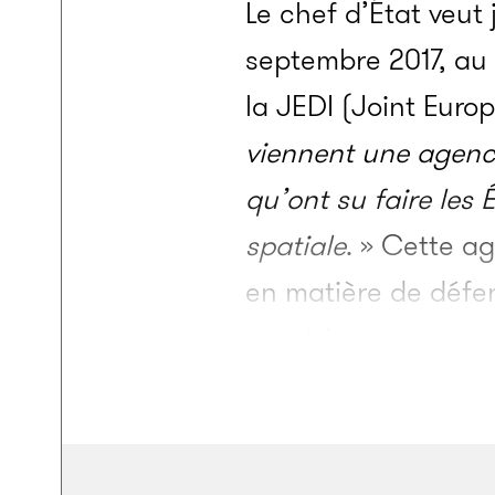
Le chef d’État veut
septembre 2017, au 
la JEDI (Joint Europ
viennent une agence
qu’ont su faire les
spatiale
. » Cette a
en matière de défen
novatrices au nom d
plus de retard que 
Unis ou en Chine.