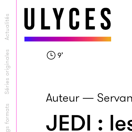
Actualités
Séries originales
9
’
Auteur — Servan
Longs formats
JEDI : l