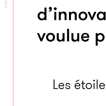
d’innov
voulue 
Les étoil