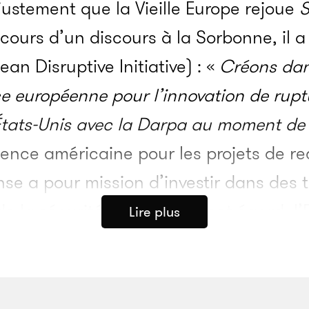
 justement que la Vieille Europe rejoue
S
cours d’un discours à la Sorbonne, il a
ean Disruptive Initiative) : «
Créons dan
 européenne pour l’innovation de ruptur
 États-Unis avec la Darpa au moment de
gence américaine pour les projets de 
se a pour mission d’investir dans des 
e la sécurité nationale. À cet égard, l
Lire plus
les grandes entreprises de la tech sont