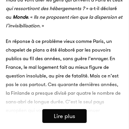
qui ressortiront des hébergements
?
» a-t-il déclaré
au
Monde
. «
Ils ne proposent rien que la dispersion et
l’invisibilisation
. »
En réponse à ce problème vieux comme Paris, un
chapelet de plans a été élaboré par les pouvoirs
publics au fil des années, sans guère l’enrayer. En
France, le mal logement fait au mieux figure de
question insoluble, au pire de fatalité. Mais ce n’est
pas le cas partout. Ces quarante dernières années,
la Finlande a presque divisé par quatre le nombre de
sans-abri de longue durée. C’est
le seul pays
européen qui voit le sans-abrisme diminuer
Lire plus
actuellement.