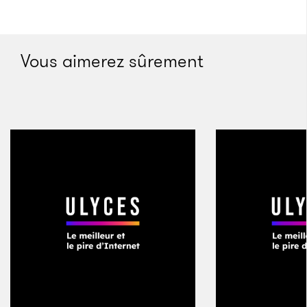
L’exception finlandaise
Vous aimerez sûrement
Avec son sweat à capuche noir, Thomas Salmi se
fond presque dans son large canapé. Les yeux
plissés, le jeune homme jette un regard clair sur son
petit appartement, les doigts entremêlés sous son
menton, alourdis par des bagues imposantes. La
pièce lumineuse est pleine d’objets disparates que le
concierge de l’immeuble a rassemblé au cours de
l’année écoulée, suivant les décès ou les départs de
ses résident·e·s. Un grand poster de Johnny Depp en
pirate déjanté fait face à une paire de béquilles,
croisées comme des rapières au mur d’une salle
d’armes.