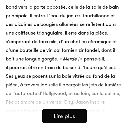
bond vers la porte opposée, celle de la salle de bain
principale. Il entre. L’eau du jacuzzi tourbillonne et
des dizaines de bougies allumées se reflètent dans
une coiffeuse triangulaire. Il erre dans la pièce,
s’emparant de faux cils, d’un chat en céramique et
d’une bouteille de vin californien zinfandel, dont il
boit une longue gorgée. «
Merde !
» pense-t-il,
il pourrait être en train de baiser à l’heure qu’il est.
Ses yeux se posent sur la baie vitrée au fond de la
pièce, à travers laquelle il aperçoit les jets de lumière
de l’autoroute d’Hollywood, et au loin, sur la colline,
l’éclat ambre de Universal City. Jason inspire
profondément et retourne dans la penderie. Il
Lire plus
s’arrête devant la porte qu’il a claquée. De l’autre
côté, il y a le garage. D’une voix hésitante, il lance :