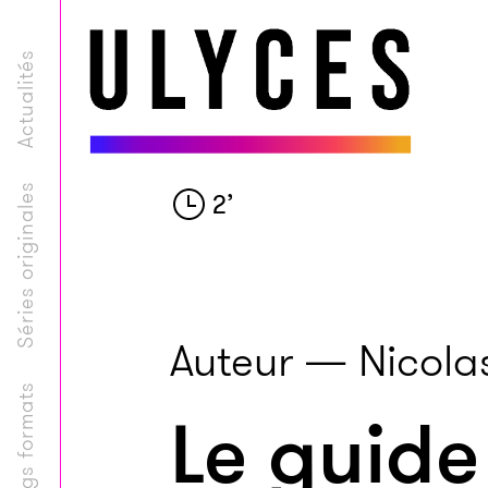
Actualités
Séries originales
2
’
Auteur — Nicolas
Longs formats
Le guide