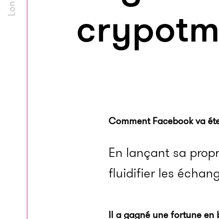
crypotm
Comment Face­book va éten
En lançant sa prop
fluidifier les échan
Il a gagné une fortune en 