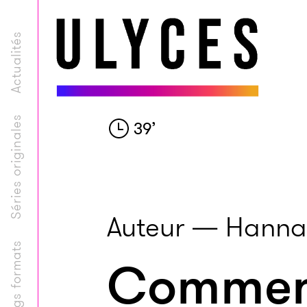
Actualités
Séries originales
39
’
Auteur — Hanna
Longs formats
Comment