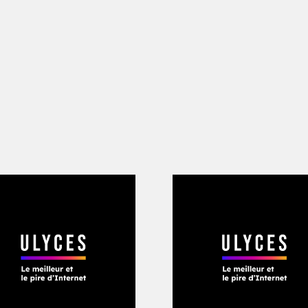
echerche de Fallon a mené avec succès 
ses recherches – entre autres celles po