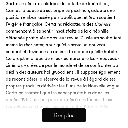
Sartre se déclare solidaire de la lutte de libération,
Camus, à cause de ses origines pied-noir, adopte une
position embarrassée puis apolitique, et Aron soutient
l’Algérie française. Certains rédacteurs des
Cahiers
commencent à se sentir insatisfaits de la cinéphilie
détachée pratiquée dans leur revue. Plusieurs souhaitent
même la réorienter, pour qu’elle serve un nouveau
combat et devienne un acteur du monde qu’elle habite.
Ce projet implique de mieux comprendre les « nouveaux
cinémas » créés de par le monde et de se confronter au
déclin des auteurs hollywoodiens ; il suppose également
de reconsidérer la réserve de la revue à l’égard de ses
propres produits dérivés : les films de la Nouvelle Vague.
Certains estiment que les concepts établis dans les
années 1950 ne sont pas adaptés à ces tâches. Trois
rédacteurs en chef se succèdent entre 1959 et 1966.
Après la victoire des années jaunes, c’est là le signe de
Lire plus
l’instabilité du projet des
Cahiers
, autant que de sa
vitalité intacte.