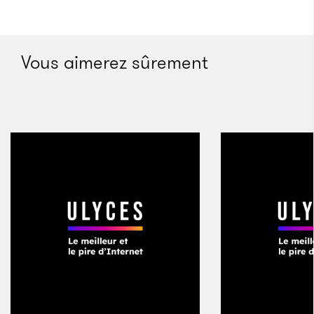
Octobre à Paris
Vous aimerez sûrement
En 1958, lorsque Bazin meurt tragiquement d’un
cancer à l’âge de 40 ans, Rohmer lui succède à la
tête des
Cahiers
. Bien qu’il soit de la même
génération que son prédécesseur, Rohmer a toujours
été considéré comme un jeune Turc moyennement
jeune. En 1958, à l’âge de 37 ans, il est déjà un
écrivain établi. À son arrivée aux
Cahiers
, son
orientation est plus littéraire que pédagogique ou
cinématographique. Au moment de la création de la
revue, il avait déjà publié un roman et écrit plusieurs
scénarios, mais aussi présenté des films dans des