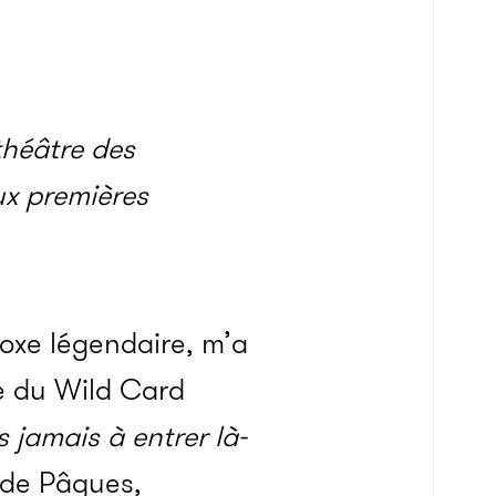
théâtre des
ux premières
oxe légendaire, m’a
e du Wild Card
s jamais à entrer là-
 de Pâques,