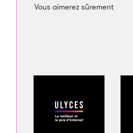
Une salle 
Vous aimerez sûrement
Crédits
Je n’avais encore r
ne justifiait ma pré
franchir la porte d
son assistant – 99
s’étaient achevés s
un jour, une heureu
Darryl et Tyson m’av
une biographie de F