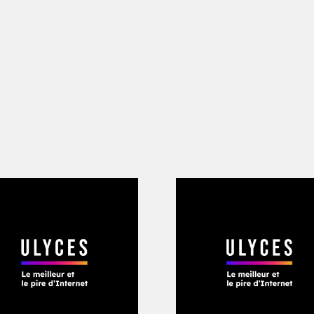
de boxe mythique de Los Angeles
ien publié de ma vie et aucun motif off
sence ici – c’était strictement personne
e Tyson, j’avais dû passer 140 coups de
 % de ces échanges avaient duré moins
ur la promesse d’un rappel qui ne venait
se méprise sur mon identité m’a conduit
aient confondu avec un écrivain qui tra
reddie Roach – un projet qui a finalem