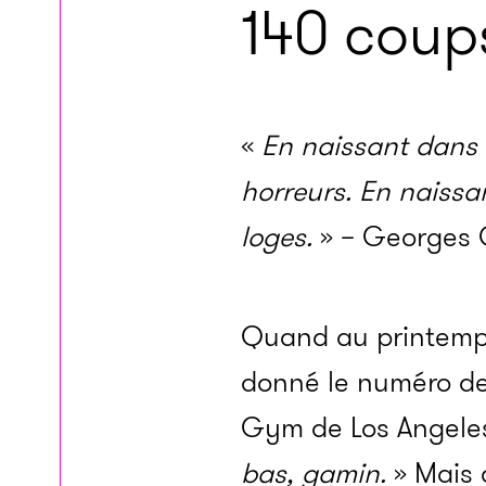
140 coup
«
En naissant dans 
horreurs. En naissa
loges.
» – Georges 
Quand au printemps
donné le numéro de
Gym de Los Angeles, 
bas, gamin.
» Mais 