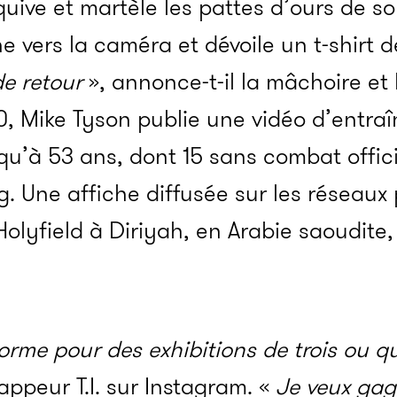
quive et martèle les pattes d’ours de so
e vers la caméra et dévoile un t-shirt 
de retour
», annonce-t-il la mâchoire et 
0, Mike Tyson publie une vidéo d’entra
’à 53 ans, dont 15 sans combat officiel
g. Une affiche diffusée sur les résea
lyfield à Diriyah, en Arabie saoudite, le
orme pour des exhibitions de trois ou 
appeur T.I. sur Instagram. «
Je veux gag