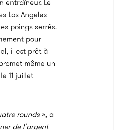
n entraîneur. Le
des Los Angeles
les poings serrés.
înement pour
, il est prêt à
ux promet même un
 11 juillet
quatre rounds
», a
ner de l’argent