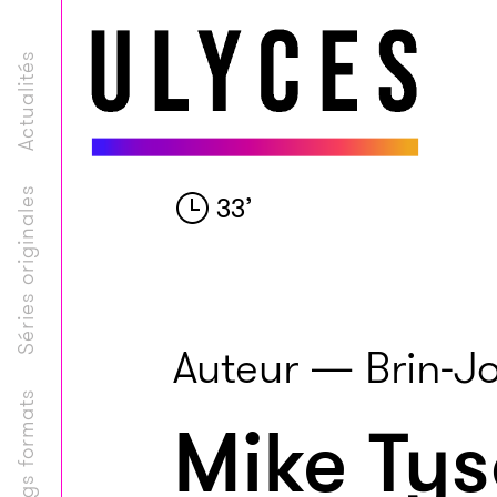
Actualités
Séries originales
33
’
Auteur — Brin-J
Longs formats
Mike Tys