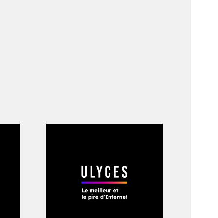
iciel ou commercial
l. Avant de pouvoir
 téléphone à Darryl,
 de 5 secondes et
 jamais. Et puis,
 jusque chez lui :
vaillait alors sur
ent tourné court.