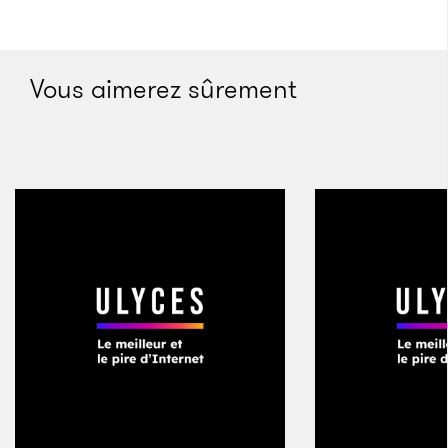
pas correct d’accepter des pots-de-vin, et ceux qui le
font devraient être passibles d’une peine de prison.
Mais de là à les pendre ? Et à forcer leurs amis et
Vous aimerez sûrement
leurs collègues à venir assister au spectacle ? Pas
une seule personne qui a assisté à cet acte de
barbarie ne voulait rester et continuer à travailler
dans de telles conditions.
»
La cruauté est l’art du tyran. Il l’étudie et s’y adonne.
Son règne est fondé sur la peur, mais la peur ne suffit
pas pour arrêter tout le monde. Certains hommes et
certaines femmes font preuve de beaucoup de
courage. Ils sont prêts à braver la mort pour le
contrer. Mais le tyran a du répondant même face à
cela. Parmi ceux qui ne craignent pas la mort, il y a