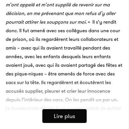
m’ont appelé et m’ont supplié de revenir sur ma
décision, en me prévenant que mon refus d’y aller
pourrait attirer les soupçons sur moi.
» Il s’y rendit
donc. Il fut amené avec ses collègues dans une cour
de prison, où ils regardèrent leurs collaborateurs et
amis – avec qui ils avaient travaillé pendant des
années, avec les enfants desquels leurs enfants
avaient joué, avec qui ils avaient partagé des fêtes et
des pique-niques – être amenés de force avec des
sacs sur la tête. Ils regardèrent et écoutèrent les
accusés supplier, pleurer et crier leur innocence
depuis l’intérieur des sacs. On les pendit un par un.
Le bureaucrate décida à ce moment précis de quitter
Lire plus
l’Irak. «
Je ne pouvais pas vivre dans un pays où il se
passe de telles choses
, explique-t-il.
Certes, ce n’est