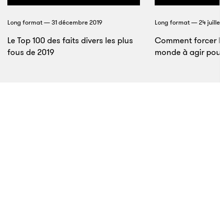
surveillance, des internautes du monde entier
réclament justice. Tandis que les policiers prétendent
Long format — 31 décembre 2019
Long format — 24 juill
que George Floyd a résisté à son arrestation,
de
Le Top 100 des faits divers les plus
Comment forcer l
nouvelles vidéos
semblent contredire cette
fous de 2019
monde à agir pour
affirmation en montrant l’homme rester calme
pendant que les agents usent de la force contre lui.