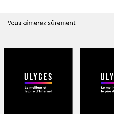
Vous aimerez sûrement
Emmanuel de Merode progresse dans la jungle
Crédits : virunga.org
C’est en 2008 que le prince de Merode devient
directeur des Virunga, le parc national le plus célèbre
d’Afrique, mais aussi le plus menacé. Cette réserve
s’étend de façon éparse le long de la frontière qui
sépare le Congo de l’Ouganda et du Rwanda. Elle
2
couvre 7 770 km
, soit un territoire à peine moins