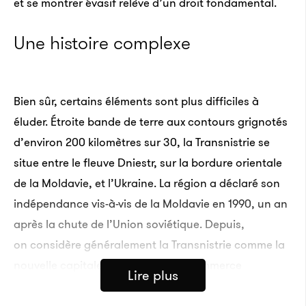
et se montrer évasif relève d’un droit fondamental.
Une histoire complexe
Bien sûr, certains éléments sont plus difficiles à
éluder. Étroite bande de terre aux contours grignotés
d’environ 200 kilomètres sur 30, la Transnistrie se
situe entre le fleuve Dniestr, sur la bordure orientale
de la Moldavie, et l’Ukraine. La région a déclaré son
indépendance vis-à-vis de la Moldavie en 1990, un an
après la chute de l’Union soviétique. Depuis,
on considère généralement la Transnistrie comme la
nouvelle capitale européenne du commerce
Lire plus
international des armes. Un analyste m’a décrit la