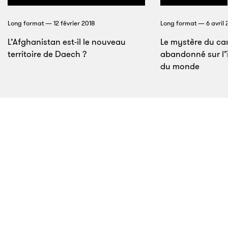
conflits eurasiatiques au sein du département d’État
américain. «
La contrebande est partout.
»
Long format — 12 février 2018
Long format — 6 avril 
L’Afghanistan est-il le nouveau
Le mystère du ca
territoire de Daech ?
abandonné sur l’îl
du monde
23