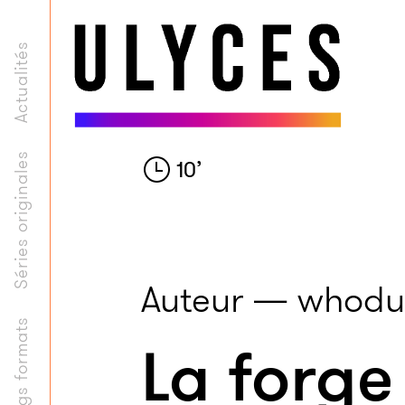
Actualités
Séries originales
10
’
Auteur — whodu
Longs formats
La forge 