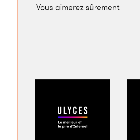
Vous aimerez sûrement
la forge et viennent 
et dès après les po
hommes, cheveux bla
un sujet sur lui et 
genre !
» «
Je sais pa
c’est vieillot, non ?
»
l’angle ! Vous m’ave
Fabien insiste sur c
hippies qui cherche 