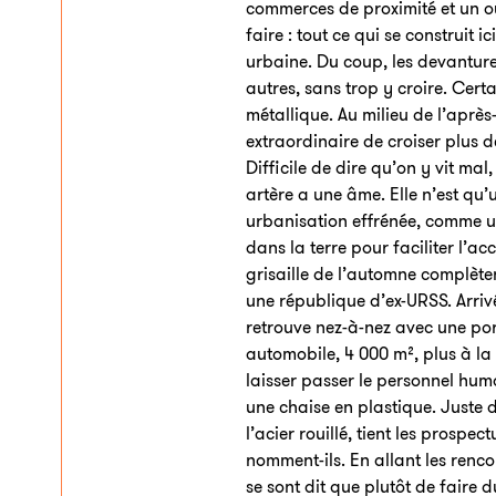
commerces de proximité et un ou
faire : tout ce qui se construit 
urbaine. Du coup, les devantures
autres, sans trop y croire. Cert
métallique. Au milieu de l’après-
extraordinaire de croiser plus de
Difficile de dire qu’on y vit mal
artère a une âme. Elle n’est qu’
urbanisation effrénée, comme une
dans la terre pour faciliter l’acc
grisaille de l’automne complète
une république d’ex-URSS. Arrivé
retrouve nez-à-nez avec une port
automobile, 4 000 m², plus à l
laisser passer le personnel hum
une chaise en plastique. Juste d
l’acier rouillé, tient les prospec
nomment-ils. En allant les rencon
se sont dit que plutôt de faire 