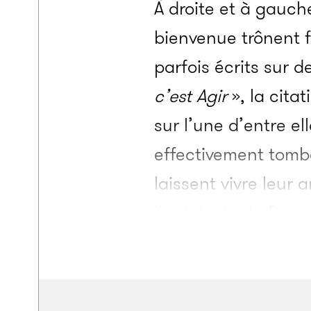
À droite et à gauch
bienvenue trônent 
parfois écrits sur d
c’est Agir
», la cita
sur l’une d’entre ell
effectivement tombé
laissent vivre leur 
l’ontologie du Beau
une demi-douzaine 
avec la même quest
prise de parole fran