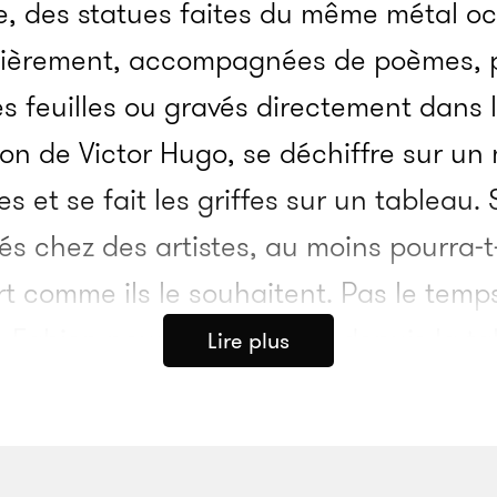
e, des statues faites du même métal o
fièrement, accompagnées de poèmes, pa
es feuilles ou gravés directement dans la
tion de Victor Hugo, se déchiffre sur un
es et se fait les griffes sur un tableau. S
s chez des artistes, au moins pourra-t-
art comme ils le souhaitent. Pas le temp
, Fabien nous appelle déjà depuis la ta
Lire plus
d’hommes. Six paires d’yeux se tournen
ion : «
c’est qui ?
» Impossible de répon
che et efficace : «
Des journalistes. Ils 