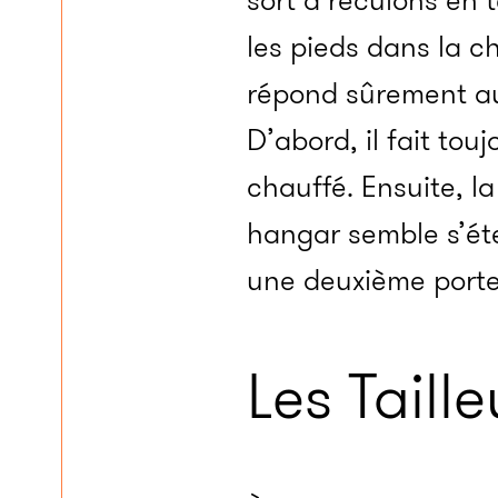
sort à reculons en 
les pieds dans la ch
répond sûrement au 
D’abord, il fait tou
chauffé. Ensuite, l
hangar semble s’éte
une deuxième porte 
Les Taill