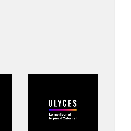
s passé inaperçu,
les, un des
 je souhaite écrire
rs en France de ce
vélos électriques,
is c’est moi
 !
»
st pas une bande de
municipal laissé en