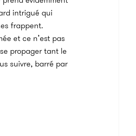
 se prend évidemment
ard intrigué qui
ses frappent.
umée et ce n’est pas
se propager tant le
us suivre, barré par