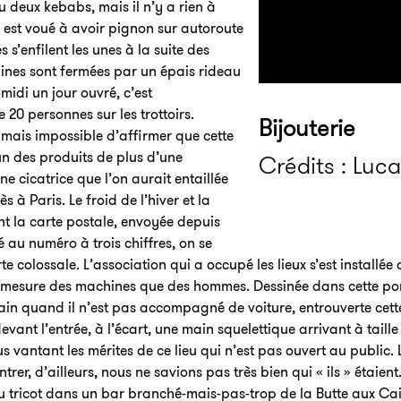
 deux kebabs, mais il n’y a rien à
ici est voué à avoir pignon sur autoroute
 s’enfilent les unes à la suite des
aines sont fermées par un épais rideau
midi un jour ouvré, c’est
 20 personnes sur les trottoirs.
Bijouterie
, mais impossible d’affirmer que cette
un des produits de plus d’une
Crédits : Luc
 cicatrice que l’on aurait entaillée
ès à Paris. Le froid de l’hiver et la
nt la carte postale, envoyée depuis
 au numéro à trois chiffres, on se
e colossale. L’association qui a occupé les lieux s’est install
a mesure des machines que des hommes. Dessinée dans cette por
ain quand il n’est pas accompagné de voiture, entrouverte cette
evant l’entrée, à l’écart, une main squelettique arrivant à tai
tus vantant les mérites de ce lieu qui n’est pas ouvert au public. 
trer, d’ailleurs, nous ne savions pas très bien qui « ils » étaien
du tricot dans un bar branché-mais-pas-trop de la Butte aux Cai