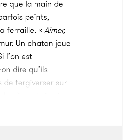
cre que la main de
rfois peints,
 ferraille. «
Aimer,
 mur. Un chaton joue
i l’on est
on dire qu’ils
s de tergiverser sur
ble où sont réunis
t vers nous, tous
dre, notre hôte a la
étaient intrigués par