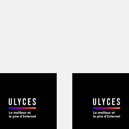
voir ce qu’on fait ici !
» Le mot n’est pa
ignées de main et présentations formel
ncs et lunettes ovales, me demande si
sur son vélo électrique, «
l’un des premie
s, peut-être. Il nous faut un angle. Les 
 réponds-je, peut-être trop rapide.
« Ma
z moi ! Je suis un angle à moi tout seul
e point : Les Tailleurs d’Envies, ce n’e
à se la couler douce sur un territoire 